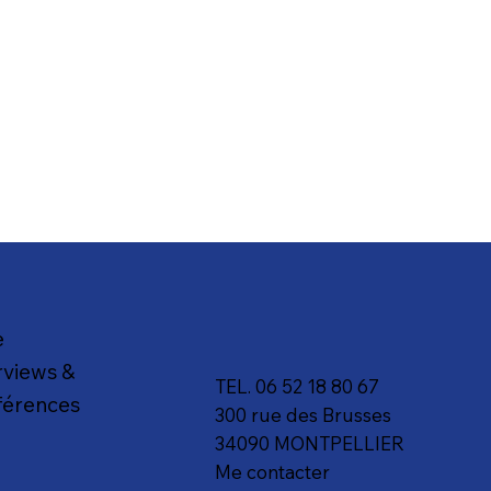
e
rviews &
TEL. 06 52 18 80 67
férences
300 rue des Brusses
g
34090 MONTPELLIER
Me contacter