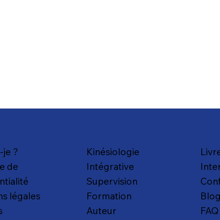
-je ?
Kinésiologie
Livr
ue de
Intégrative
Inte
ntialité
Supervision
Con
s légales
Formation
Blo
s
Auteur
FAQ