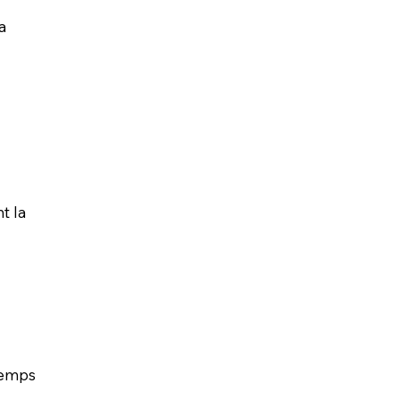
a
t la
temps