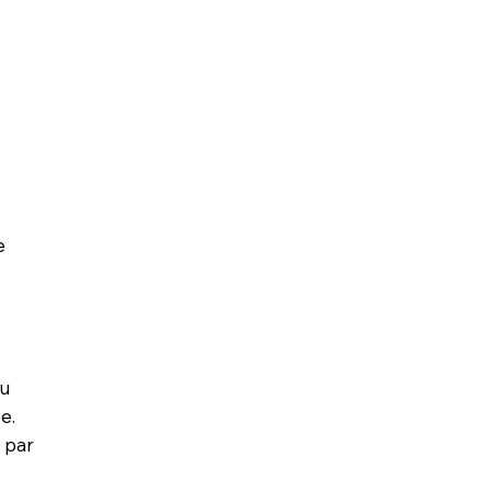
e
au
e.
 par