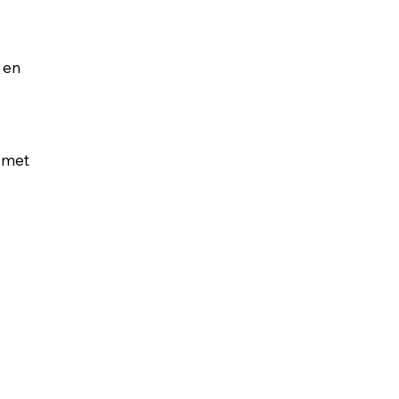
 en
s met