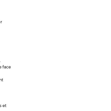
er
.
e face
nt
s et